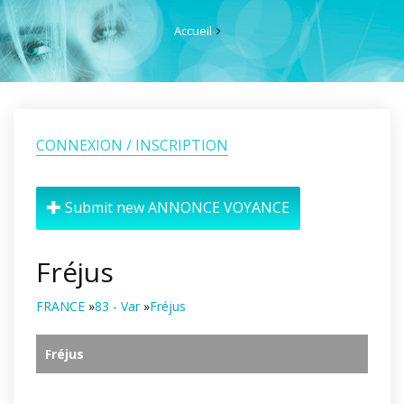
Accueil
CONNEXION / INSCRIPTION
Submit new ANNONCE VOYANCE
Fréjus
FRANCE
»
83 - Var
»
Fréjus
Fréjus