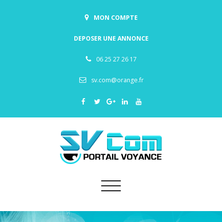
MON COMPTE
DEPOSER UNE ANNONCE
06 25 27 26 17
sv.com@orange.fr
Toggle
navigation