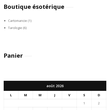
Boutique ésotérique
Cartomancie
(1)
Tarologie
(6)
Panier
août 2026
L
M
M
J
V
S
D
1
2