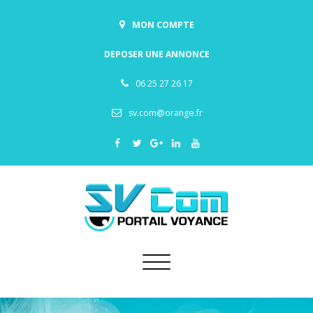
MON COMPTE
DEPOSER UNE ANNONCE
06 25 27 26 17
sv.com@orange.fr
Toggle
navigation