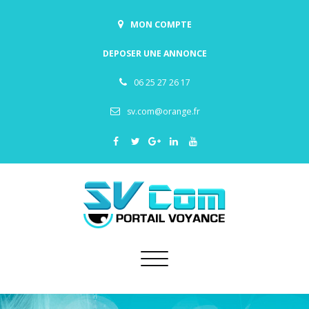
MON COMPTE
DEPOSER UNE ANNONCE
06 25 27 26 17
sv.com@orange.fr
Toggle
navigation