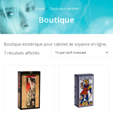
Accueil
Tarot doré de Klimt
Boutique
Boutique ésotérique pour cabinet de voyance en ligne.
Trié
7 résultats affichés
par
prix
croissant