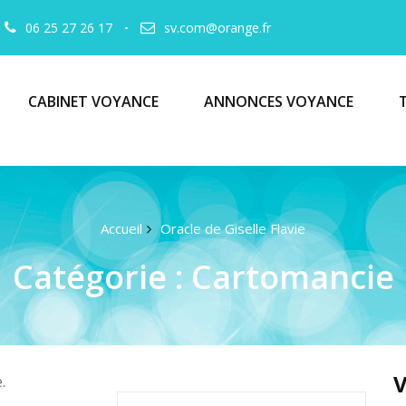
06 25 27 26 17
sv.com@orange.fr
CABINET VOYANCE
ANNONCES VOYANCE
Accueil
Oracle de Giselle Flavie
Catégorie :
Cartomancie
V
.