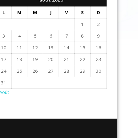
L
M
M
J
V
S
D
1
2
3
4
5
6
7
8
9
10
11
12
13
14
15
16
17
18
19
20
21
22
23
24
25
26
27
28
29
30
31
 Août