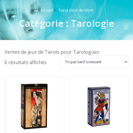
Accueil
Tarot doré de Klimt
Catégorie :
Tarologie
Ventes de jeux de Tarots pour Tarologues.
Trié
6 résultats affichés
par
prix
croissant