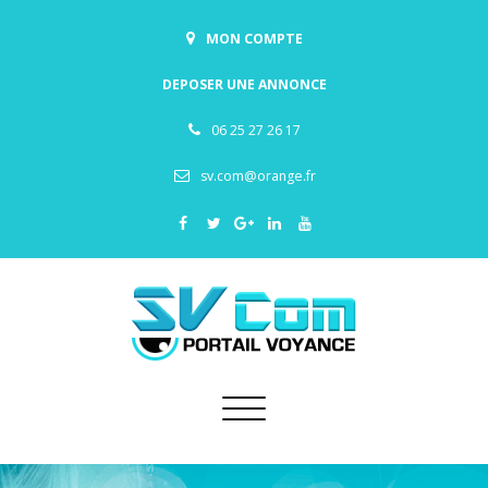
MON COMPTE
DEPOSER UNE ANNONCE
06 25 27 26 17
sv.com@orange.fr
Toggle
navigation