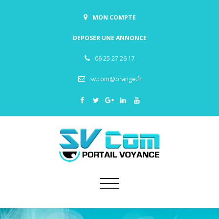
MON COMPTE
DEPOSER UNE ANNONCE
06 25 27 26 17
sv.com@orange.fr
Toggle
navigation