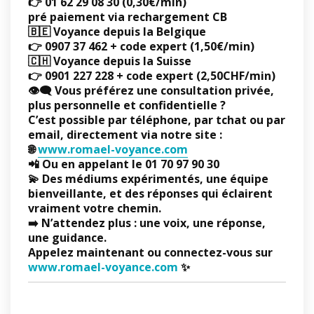
👉 01 62 29 08 30 (0,30€/min)
pré paiement via rechargement CB
🇧🇪 Voyance depuis la Belgique
👉 0907 37 462 + code expert (1,50€/min)
🇨🇭 Voyance depuis la Suisse
👉 0901 227 228 + code expert (2,50CHF/min)
👁️‍🗨️ Vous préférez une consultation privée,
plus personnelle et confidentielle ?
C’est possible
par téléphone, par tchat ou par
email
, directement via notre site :
🌐
www.romael-voyance.com
📲 Ou en appelant le
01 70 97 90 30
💫 Des médiums expérimentés, une équipe
bienveillante, et des réponses qui éclairent
vraiment votre chemin.
➡️
N’attendez plus
: une voix, une réponse,
une guidance.
Appelez maintenant ou connectez-vous sur
www.romael-voyance.com
✨