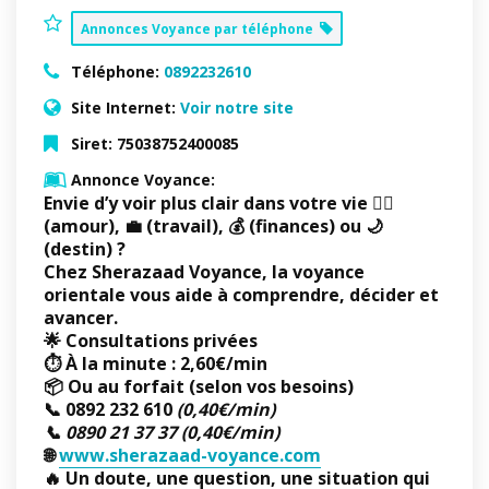
Annonces Voyance par téléphone
Téléphone:
0892232610
Site Internet:
Voir notre site
Siret:
75038752400085
Annonce Voyance:
Envie d’y voir plus clair dans votre vie ❤️‍🔥
(amour), 💼 (travail), 💰 (finances) ou 🌙
(destin) ?
Chez
Sherazaad Voyance
, la
voyance
orientale
vous aide à comprendre, décider et
avancer.
🌟
Consultations privées
⏱️ À la minute :
2,60€/min
📦 Ou
au forfait
(selon vos besoins)
📞
0892 232 610
(0,40€/min)
📞
0890 21 37 37
(0,40€/min)
🌐
www.sherazaad-voyance.com
🔥 Un doute, une question, une situation qui