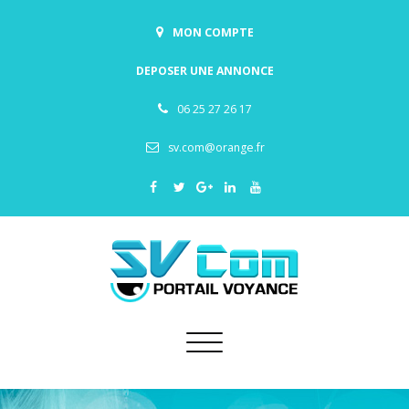
MON COMPTE
DEPOSER UNE ANNONCE
06 25 27 26 17
sv.com@orange.fr
Toggle
navigation