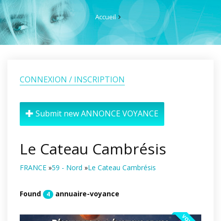
Accueil
CONNEXION / INSCRIPTION
Submit new ANNONCE VOYANCE
Le Cateau Cambrésis
FRANCE
»
59 - Nord
»
Le Cateau Cambrésis
Found
annuaire-voyance
4