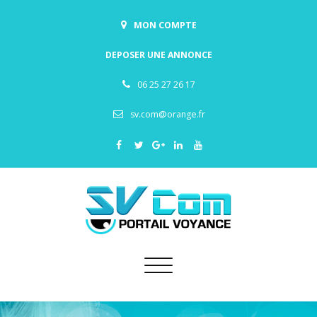
MON COMPTE
DEPOSER UNE ANNONCE
06 25 27 26 17
sv.com@orange.fr
Toggle
navigation