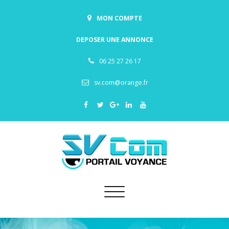
MON COMPTE
DEPOSER UNE ANNONCE
06 25 27 26 17
sv.com@orange.fr
Toggle
navigation