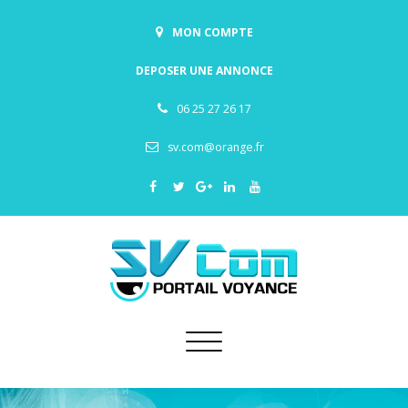
MON COMPTE
DEPOSER UNE ANNONCE
06 25 27 26 17
sv.com@orange.fr
Toggle
navigation