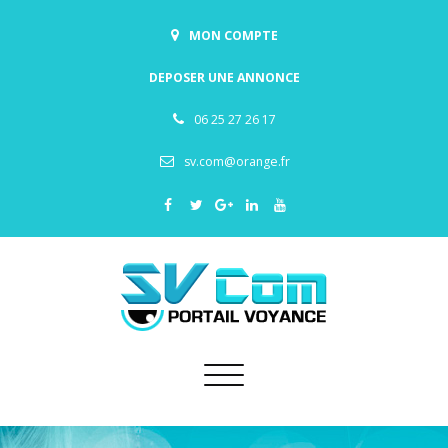
MON COMPTE
DEPOSER UNE ANNONCE
06 25 27 26 17
sv.com@orange.fr
Toggle
navigation