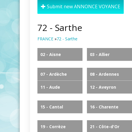
Submit new ANNONCE VOYANCE
72 - Sarthe
FRANCE
»
72 - Sarthe
02 - Aisne
03 - Allier
07 - Ardèche
08 - Ardennes
11 - Aude
12 - Aveyron
15 - Cantal
16 - Charente
19 - Corrèze
21 - Côte-d'Or