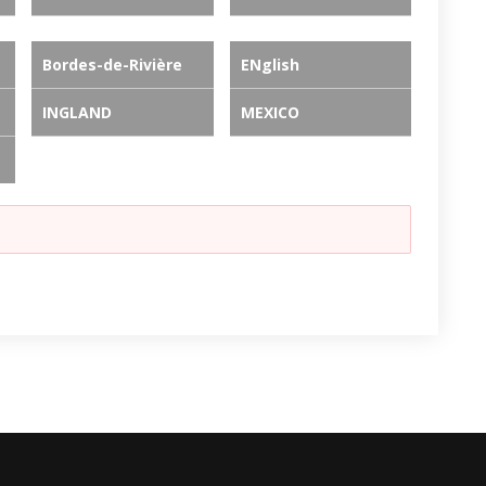
Bordes-de-Rivière
ENglish
INGLAND
MEXICO