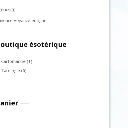
OYANCE
nnonce Voyance en ligne
outique ésotérique
Cartomancie
(1)
Tarologie
(6)
anier