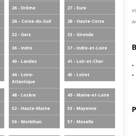
26 - Drôme
27 - Eure
V
2A - Corse-du-Sud
2B - Haute-Corse
A
32 - Gers
33 - Gironde
B
36 - Indre
37 - Indre-et-Loire
40 - Landes
41 - Loir-et-Cher
44 - Loire-
45 - Loiret
Atlantique
48 - Lozère
49 - Maine-et-Loire
P
52 - Haute-Marne
53 - Mayenne
56 - Morbihan
57 - Moselle