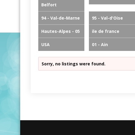
Belfort
94 - Val-de-Marne
95 - Val-d'Oise
Hautes-Alpes - 05
ile de france
USA
01 - Ain
Sorry, no listings were found.