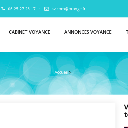
06 25 27 26 17
sv.com@orange.fr
CABINET VOYANCE
ANNONCES VOYANCE
Accueil
V
t