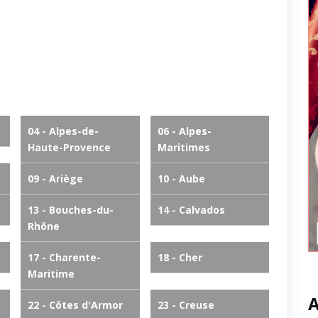
04 - Alpes-de-
06 - Alpes-
Haute-Provence
Maritimes
09 - Ariège
10 - Aube
13 - Bouches-du-
14 - Calvados
Rhône
17 - Charente-
18 - Cher
Maritime
A
22 - Côtes d'Armor
23 - Creuse