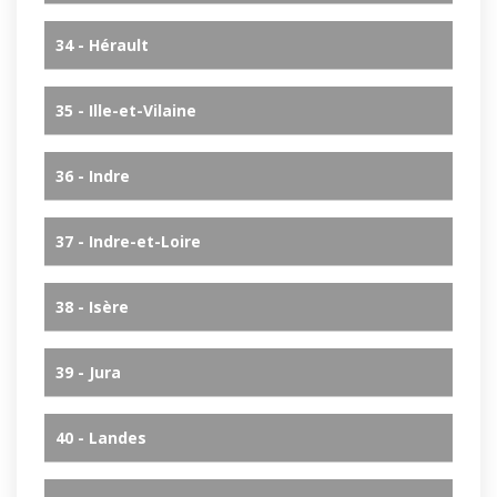
34 - Hérault
35 - Ille-et-Vilaine
36 - Indre
37 - Indre-et-Loire
38 - Isère
39 - Jura
40 - Landes