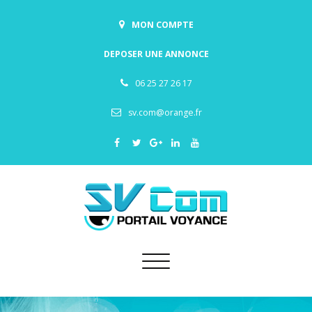
MON COMPTE
DEPOSER UNE ANNONCE
06 25 27 26 17
sv.com@orange.fr
Toggle
navigation