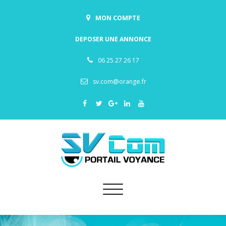
MON COMPTE
DEPOSER UNE ANNONCE
06 25 27 26 17
sv.com@orange.fr
Toggle
navigation