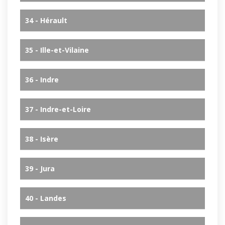
34 - Hérault
35 - Ille-et-Vilaine
36 - Indre
37 - Indre-et-Loire
38 - Isère
39 - Jura
40 - Landes