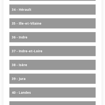
34 - Hérault
35 - Ille-et-Vilaine
36 - Indre
37 - Indre-et-Loire
38 - Isère
39 - Jura
40 - Landes