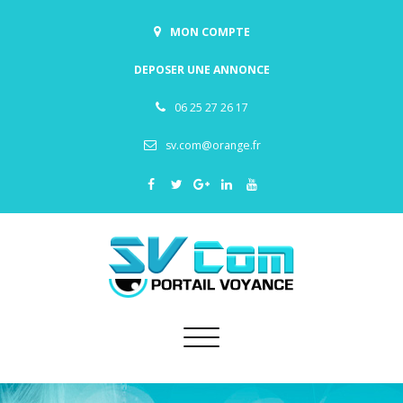
MON COMPTE
DEPOSER UNE ANNONCE
06 25 27 26 17
sv.com@orange.fr
Toggle
navigation