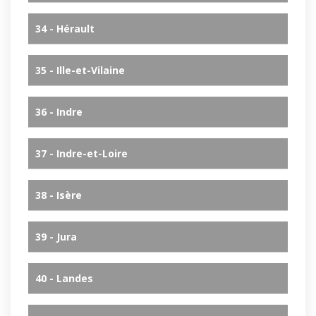
34 - Hérault
35 - Ille-et-Vilaine
36 - Indre
37 - Indre-et-Loire
38 - Isère
39 - Jura
40 - Landes