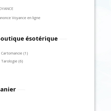
OYANCE
nnonce Voyance en ligne
outique ésotérique
Cartomancie
(1)
Tarologie
(6)
anier