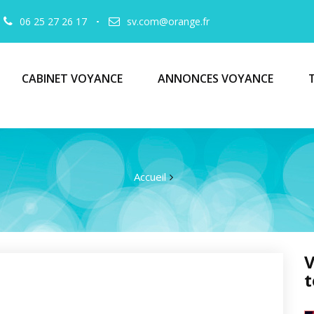
06 25 27 26 17
sv.com@orange.fr
CABINET VOYANCE
ANNONCES VOYANCE
Accueil
V
t