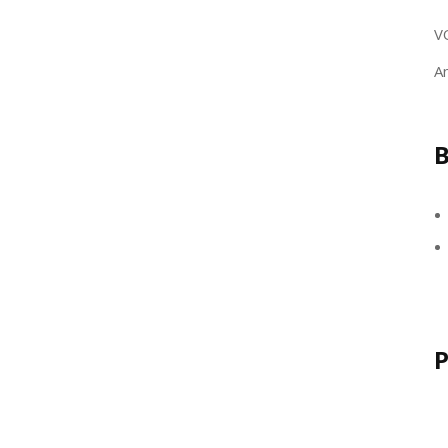
V
A
B
P