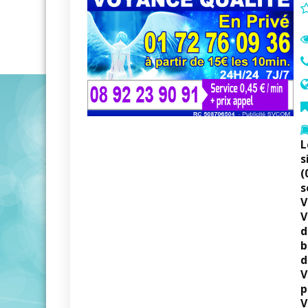
L
s
(
s
V
V
d
b
d
V
p
V