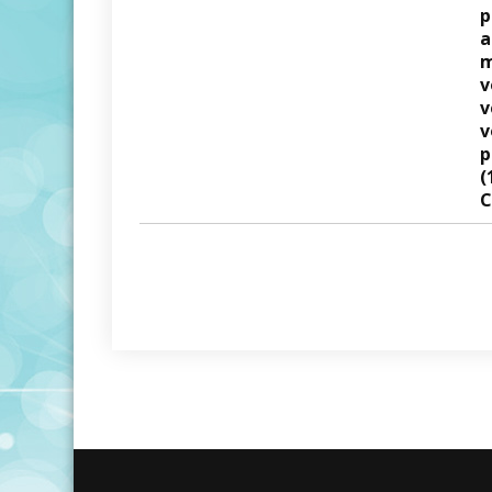
p
a
m
v
v
v
p
(
C