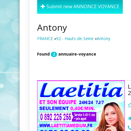
Submit new ANNONCE VOYANCE
Antony
FRANCE
»
92 - Hauts-de-Seine
»
Antony
Found
annuaire-voyance
2
L
2