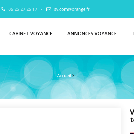
06 25 27 26 17
sv.com@orange.fr
CABINET VOYANCE
ANNONCES VOYANCE
Accueil
V
t