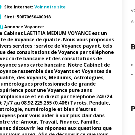
Site Internet:
Voir notre site
V
Siret:
50870650400018
A
Annonce Voyance:
e Cabinet LAETITIA MEDIUM VOYANCE
est un
ite de Voyance de qualité. Nous vous proposons
B
ivers services ; service de Voyance payant, tels
ue des consultations de Voyance par téléphone
vec carte bancaire et des consultations de
oyance sans carte bancaire. Notre Cabinet de
oyance rassemble des Voyants et Voyantes de
ualité, des
Voyants, Médiums, Astrologues,
umérologues
professionnels de grande
xpérience
pour une Voyance pure sans
omplaisance et en direct par téléphone 24h/24
t 7j/7 au
08.92.225.255
(0.40€)
Tarots, Pendule,
P
strologie, numérologie et bien d'autres
oyens pour vous aider à voir plus clair dans
otre vie: Amour, Travail, Finance, Famille,
enez découvrir les réponses aux questions que
ous vous posez.
Afin de découvrir ce que vous