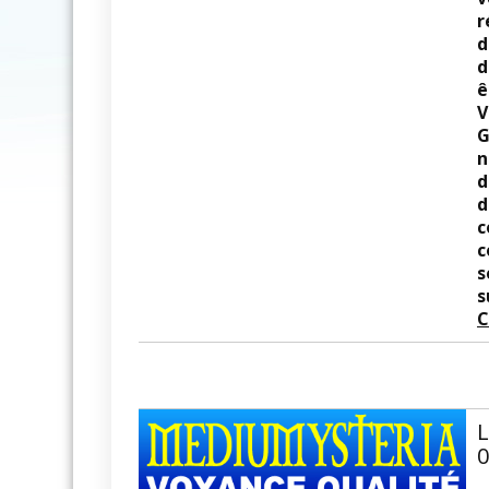
r
d
d
ê
V
G
n
d
d
c
c
s
s
C
L
0