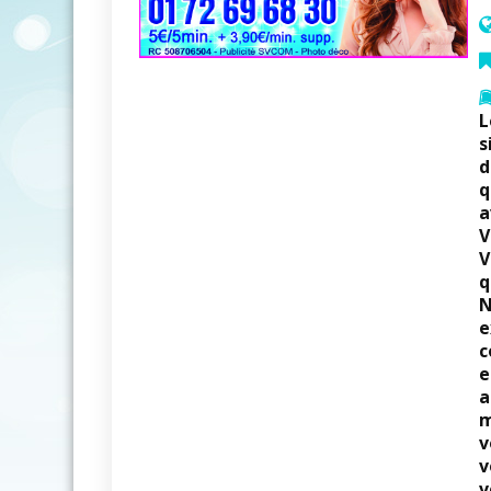
L
s
d
q
a
V
V
q
N
e
c
e
a
m
v
v
v