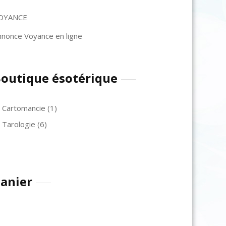
OYANCE
nnonce Voyance en ligne
outique ésotérique
Cartomancie
(1)
Tarologie
(6)
anier