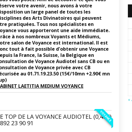
éserve votre avenir, nous avons à votre
isposition un large panel de toutes les
isciplines des Arts Divinatoires qui peuvent
tre pratiquées. Tous nos spécialistes en
oyance vous apporteront une aide immédiate.
râce à nos nombreux Voyants et Médiums,
otre salon de Voyance est international. Il est
onc tout à fait possible d'obtenir une Voyance
epuis la France, la Suisse, la Belgique en
onsultation de Voyance Audiotel sans CB ou en
onsultation de Voyance privée avec CB
écurisée au 01.71.19.23.50 (15€/10mn +2.90€ mn
up)
ABINET LAETITIA MEDIUM VOYANCE
«
VOYANCE
E TOP DE LA VOYANCE AUDIOTEL (0,45€)
892 23 90 91