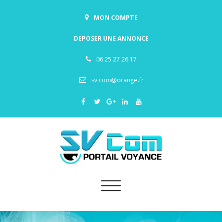
MON COMPTE
DEPOSER UNE ANNONCE
06 25 27 26 17
sv.com@orange.fr
Toggle
navigation