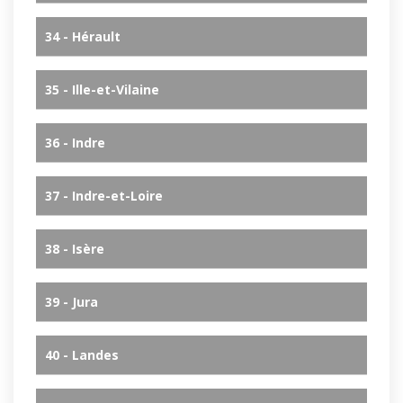
34 - Hérault
35 - Ille-et-Vilaine
36 - Indre
37 - Indre-et-Loire
38 - Isère
39 - Jura
40 - Landes