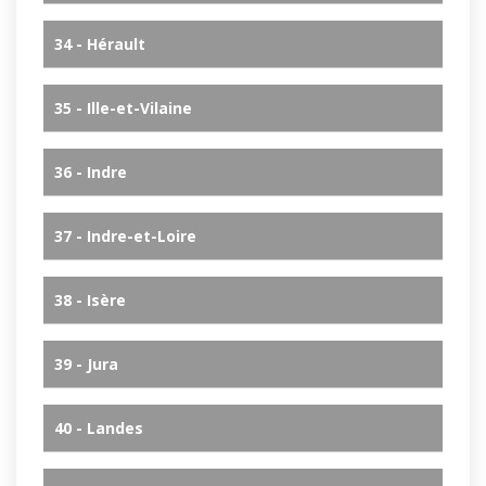
34 - Hérault
35 - Ille-et-Vilaine
36 - Indre
37 - Indre-et-Loire
38 - Isère
39 - Jura
40 - Landes