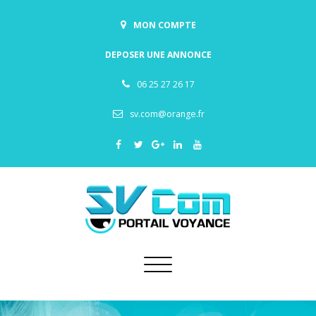
MON COMPTE
DEPOSER UNE ANNONCE
06 25 27 26 17
sv.com@orange.fr
Toggle
navigation