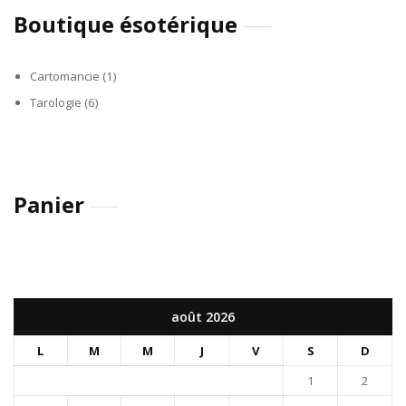
Boutique ésotérique
Cartomancie
(1)
Tarologie
(6)
Panier
août 2026
L
M
M
J
V
S
D
1
2