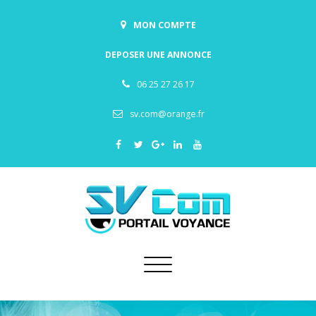
MON COMPTE
DEPOSER UNE ANNONCE
06 25 27 26 17
sv.com@orange.fr
Toggle
navigation