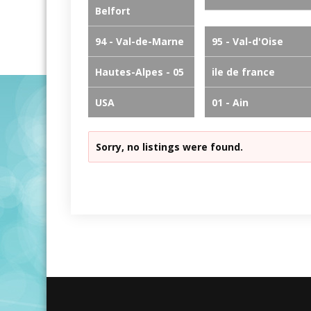
Belfort
94 - Val-de-Marne
95 - Val-d'Oise
Hautes-Alpes - 05
ile de france
USA
01 - Ain
Sorry, no listings were found.