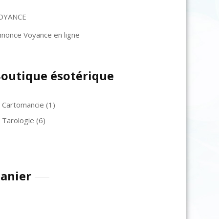
OYANCE
nnonce Voyance en ligne
outique ésotérique
Cartomancie
(1)
Tarologie
(6)
anier