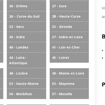
26 - Drôme
27 - Eure
V
2A - Corse-du-Sud
2B - Haute-Corse
A
32 - Gers
33 - Gironde
B
36 - Indre
37 - Indre-et-Loire
40 - Landes
41 - Loir-et-Cher
44 - Loire-
45 - Loiret
Atlantique
48 - Lozère
49 - Maine-et-Loire
P
52 - Haute-Marne
53 - Mayenne
56 - Morbihan
57 - Moselle