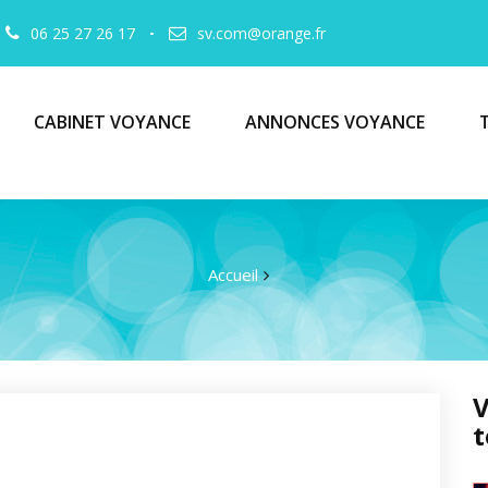
06 25 27 26 17
sv.com@orange.fr
CABINET VOYANCE
ANNONCES VOYANCE
Accueil
V
t