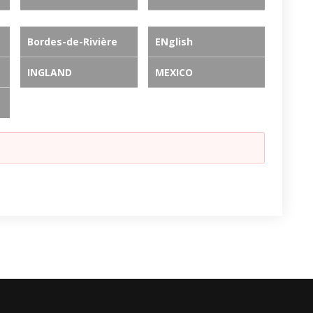
Bordes-de-Rivière
ENglish
INGLAND
MEXICO