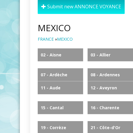
Submit new ANNONCE VOYANCE
MEXICO
FRANCE
»
MEXICO
02 - Aisne
03 - Allier
07 - Ardèche
08 - Ardennes
11 - Aude
12 - Aveyron
15 - Cantal
16 - Charente
19 - Corrèze
21 - Côte-d'Or