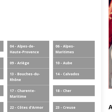
04 - Alpes-de-
06 - Alpes-
Haute-Provence
Maritimes
09 - Ariège
10 - Aube
13 - Bouches-du-
14 - Calvados
Rhône
17 - Charente-
18 - Cher
Maritime
A
22 - Côtes d'Armor
23 - Creuse