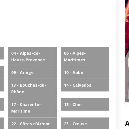
04 - Alpes-de-
06 - Alpes-
Haute-Provence
Maritimes
09 - Ariège
10 - Aube
13 - Bouches-du-
14 - Calvados
Rhône
17 - Charente-
18 - Cher
Maritime
A
22 - Côtes d'Armor
23 - Creuse