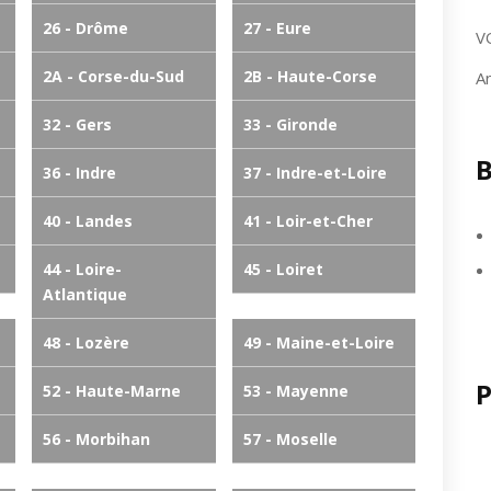
26 - Drôme
27 - Eure
V
2A - Corse-du-Sud
2B - Haute-Corse
A
32 - Gers
33 - Gironde
B
36 - Indre
37 - Indre-et-Loire
40 - Landes
41 - Loir-et-Cher
44 - Loire-
45 - Loiret
Atlantique
48 - Lozère
49 - Maine-et-Loire
P
52 - Haute-Marne
53 - Mayenne
56 - Morbihan
57 - Moselle