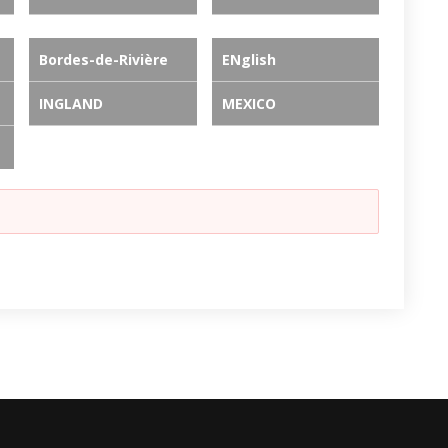
Bordes-de-Rivière
ENglish
INGLAND
MEXICO