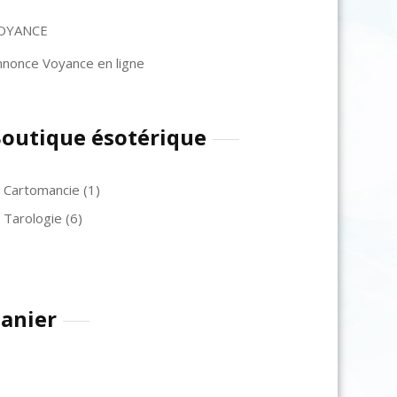
OYANCE
nnonce Voyance en ligne
outique ésotérique
Cartomancie
(1)
Tarologie
(6)
anier